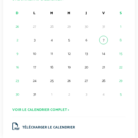
D
L
M
M
J
V
S
26
27
28
29
30
31
1
2
3
4
5
6
7
8
9
10
11
12
13
14
15
16
17
18
19
20
21
22
23
24
25
26
27
28
29
30
31
1
2
3
4
5
VOIR LE CALENDRIER COMPLET >
TÉLÉCHARGER LE CALENDRIER