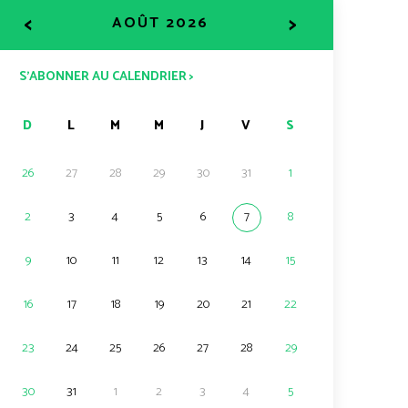
<
>
AOÛT 2026
S’ABONNER AU CALENDRIER >
D
L
M
M
J
V
S
26
27
28
29
30
31
1
2
3
4
5
6
7
8
9
10
11
12
13
14
15
16
17
18
19
20
21
22
23
24
25
26
27
28
29
30
31
1
2
3
4
5