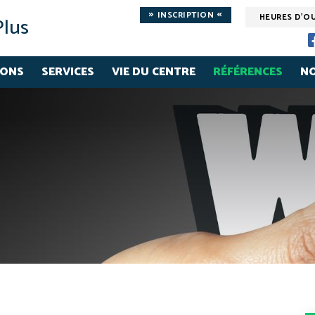
»
«
INSCRIPTION
HEURES D'O
Plus
IONS
SERVICES
VIE DU CENTRE
RÉFÉRENCES
NO