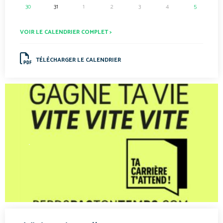
30
31
1
2
3
4
5
VOIR LE CALENDRIER COMPLET >
TÉLÉCHARGER LE CALENDRIER
.