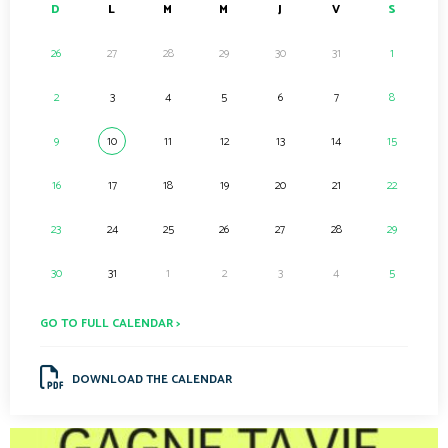
D
L
M
M
J
V
S
26
27
28
29
30
31
1
2
3
4
5
6
7
8
9
10
11
12
13
14
15
16
17
18
19
20
21
22
23
24
25
26
27
28
29
30
31
1
2
3
4
5
GO TO FULL CALENDAR >
DOWNLOAD THE CALENDAR