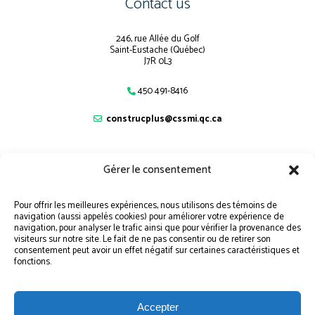
Contact us
246, rue Allée du Golf
Saint-Eustache (Québec)
J7R 0L3
450 491-8416
construcplus@cssmi.qc.ca
Gérer le consentement
Navigation
Pour offrir les meilleures expériences, nous utilisons des témoins de
navigation (aussi appelés cookies) pour améliorer votre expérience de
SITEMAP
navigation, pour analyser le trafic ainsi que pour vérifier la provenance des
visiteurs sur notre site. Le fait de ne pas consentir ou de retirer son
STUDENT PORTAL
consentement peut avoir un effet négatif sur certaines caractéristiques et
fonctions.
Accepter