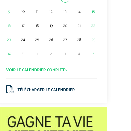
9
10
11
12
13
14
15
16
17
18
19
20
21
22
23
24
25
26
27
28
29
30
31
1
2
3
4
5
VOIR LE CALENDRIER COMPLET >
TÉLÉCHARGER LE CALENDRIER