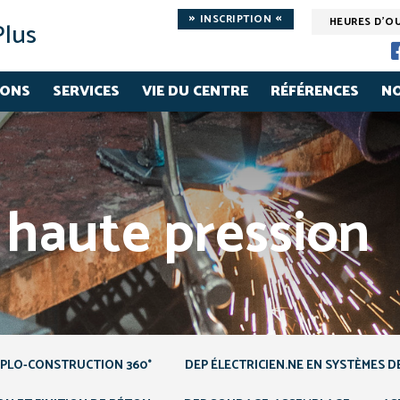
»
«
INSCRIPTION
HEURES D'O
Plus
IONS
SERVICES
VIE DU CENTRE
RÉFÉRENCES
NO
haute pression
XPLO-CONSTRUCTION 360°
DEP ÉLECTRICIEN.NE EN SYSTÈMES D