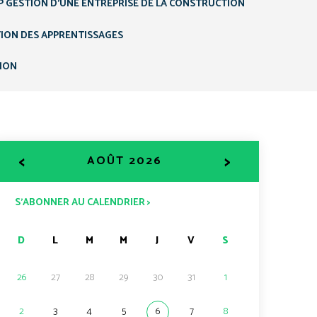
P GESTION D’UNE ENTREPRISE DE LA CONSTRUCTION
TION DES APPRENTISSAGES
TION
<
>
AOÛT 2026
S’ABONNER AU CALENDRIER >
D
L
M
M
J
V
S
26
27
28
29
30
31
1
2
3
4
5
6
7
8