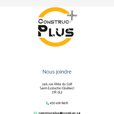
Nous joindre
246, rue Allée du Golf
Saint-Eustache (Québec)
J7R 0L3
450 491-8416
construcplus@cssmi.qc.ca