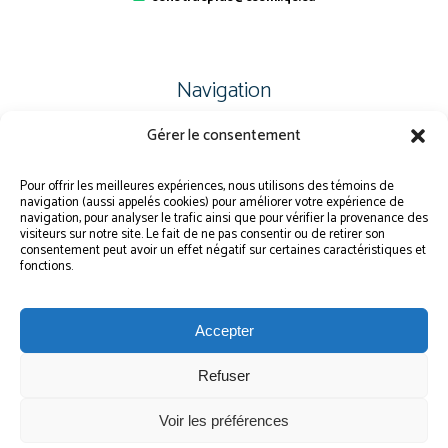
Navigation
Gérer le consentement
PLAN DU SITE
PORTAIL ÉLÈVE
Pour offrir les meilleures expériences, nous utilisons des témoins de
navigation (aussi appelés cookies) pour améliorer votre expérience de
PLAINTE – SERVICE À L’ÉLÈVE
navigation, pour analyser le trafic ainsi que pour vérifier la provenance des
visiteurs sur notre site. Le fait de ne pas consentir ou de retirer son
POLITIQUE DE CONFIDENTIALITÉ
consentement peut avoir un effet négatif sur certaines caractéristiques et
fonctions.
Accepter
Refuser
© Gouvernement du Québec, 2026
Voir les préférences
Le CSSMI autorise certaines intelligences artificielles contrôlées et sécurisées.
Par conséquent, des outils d’intelligence artificielle autorisés pourraient avoir