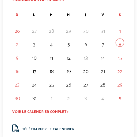
S’ABONNER AU CALENDRIER >
D
L
M
M
J
V
S
26
27
28
29
30
31
1
2
3
4
5
6
7
8
9
10
11
12
13
14
15
16
17
18
19
20
21
22
23
24
25
26
27
28
29
30
31
1
2
3
4
5
VOIR LE CALENDRIER COMPLET >
TÉLÉCHARGER LE CALENDRIER