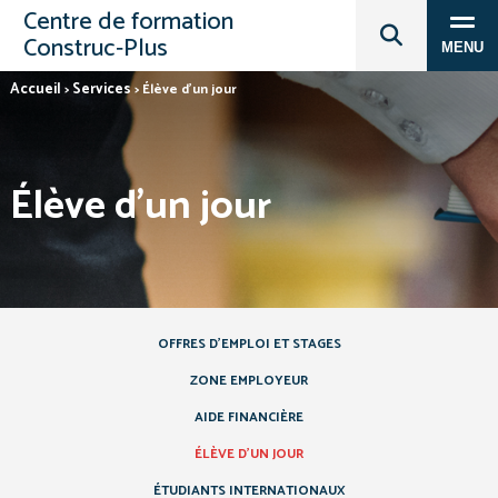
Centre de formation
Construc‑Plus
MENU
Accueil
Services
>
>
Élève d’un jour
Élève d’un jour
OFFRES D’EMPLOI ET STAGES
ZONE EMPLOYEUR
AIDE FINANCIÈRE
ÉLÈVE D’UN JOUR
ÉTUDIANTS INTERNATIONAUX