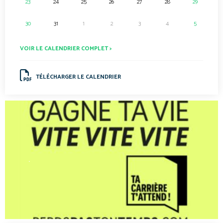
23
24
25
26
27
28
29
30
31
1
2
3
4
5
VOIR LE CALENDRIER COMPLET >
TÉLÉCHARGER LE CALENDRIER
.