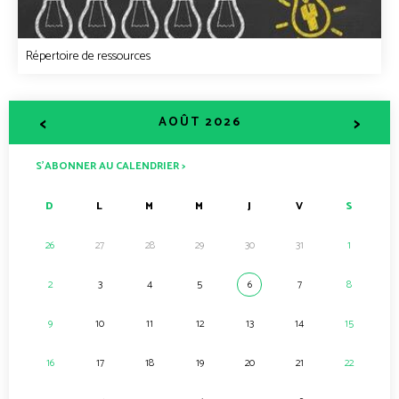
Répertoire de ressources
<
>
AOÛT 2026
S’ABONNER AU CALENDRIER >
D
L
M
M
J
V
S
26
27
28
29
30
31
1
2
3
4
5
6
7
8
9
10
11
12
13
14
15
16
17
18
19
20
21
22